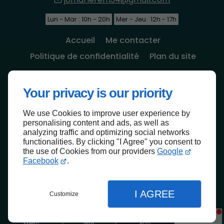
Lun - Mar : 10h - 20h
Mer - Jeu : 12h - 17h
Accueil
Me contacter
Politique de confidentialité
Plan du site
Go Rendez-vous
Your privacy is our priority
We use Cookies to improve user experience by
Haut de page
personalising content and ads, as well as
analyzing traffic and optimizing social networks
functionalities. By clicking "I Agree" you consent to
the use of Cookies from our providers
Google
Facebook
.
I AGREE
Customize
Menu
Info
RDV