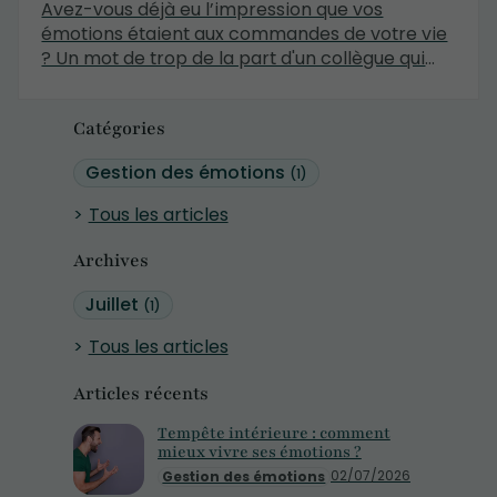
Avez-vous déjà eu l’impression que vos
émotions étaient aux commandes de votre vie
? Un mot de trop de la part d'un collègue qui
déclenche une colère disproportionnée, une
anxiété sourde qui s’installe dès le réveil sans
Catégories
raison apparente, ou cette tristesse qui vous
submerge alors que vous devriez « être
Gestion des émotions
(1)
heureux ».
Tous les articles
Archives
Juillet
(1)
Tous les articles
Articles récents
Tempête intérieure : comment
mieux vivre ses émotions ?
02/07/2026
Gestion des émotions